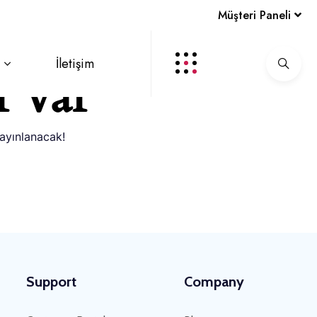
Müşteri Paneli
İletişim
r var
yayınlanacak!
Support
Company