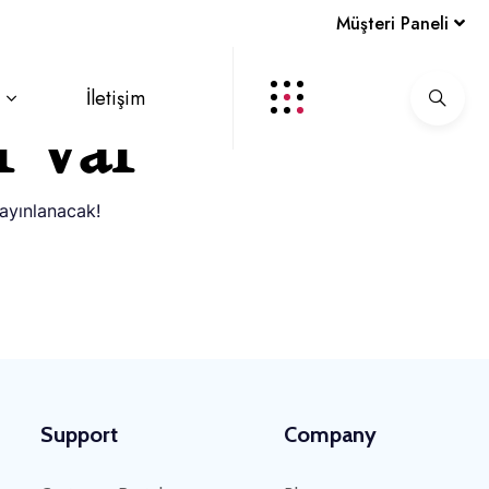
Müşteri Paneli
İletişim
r var
yayınlanacak!
Support
Company